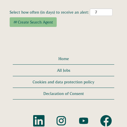
Select how often (in days) to receive an alert:
Create Search Agent
Home
All Jobs
Cookies and data protection policy
Declaration of Consent
O
O
O
O
p
p
p
p
e
e
e
e