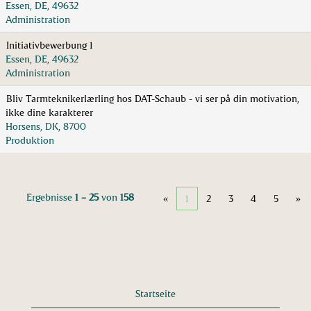
Essen, DE, 49632
Administration
Initiativbewerbung 1
Essen, DE, 49632
Administration
Bliv Tarmteknikerlærling hos DAT-Schaub - vi ser på din motivation,
ikke dine karakterer
Horsens, DK, 8700
Produktion
Ergebnisse
1 – 25
von
158
«
1
2
3
4
5
»
Startseite