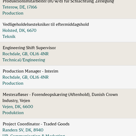
Produktionsmitarbeiter (m/w/d) für Schlachtung, Zerlegung
Teterow, DE, 17166
Production
Vedligeholdelsestekniker til eftermiddagshold
Holsted, DK, 6670
Teknik
Engineering Shift Supervisor
Rochdale, GB, OL16 4NR
Technical/Engineering
Production Manager - Interim
Rochdale, GB, OL16 4NR
Production
Mesterafløser - Forendeopskæring (Aftenhold), Danish Crown
Industry, Vejen
Vejen, DK, 6600
Produktion
Project Coordinator - Traded Goods
Randers SV, DK, 8940
HR, Communication & Marketing