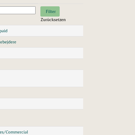
Zurücksetzen
paid
rbejdere
les/Commercial