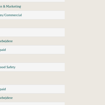
n & Marketing
les/Commercial
rbejdere
paid
Food Safety
paid
rbejdere