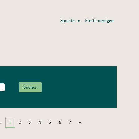
Sprache
Profil anzeigen
«
1
2
3
4
5
6
7
»