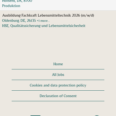
Horsens, DK, 8700
Produktion
Ausbildung Fachkraft Lebensmitteltechnik 2026 (m/w/d)
Oldenburg, DE, 26135
+1 more…
HSE, Qualitätssicherung und Lebensmittelsicherheit
Home
All Jobs
Cookies and data protection policy
Declaration of Consent
O
O
O
O