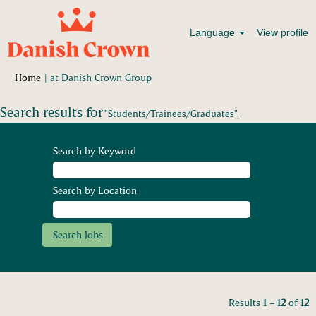
Language
View profile
(current
Home
|
at Danish Crown Group
page)
Search results for
"Students/Trainees/Graduates".
Search by Keyword
Search by Location
Results
1 – 12
of
12