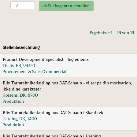
Suchagenten erstellen
Ergebnisse
1 – 13
von
13
Stellenbezeichnung
Product Development Specialist - Ingredients
Thiais, FR, 94320
Procurement & Sales/Commercial
Bliv Tarmteknikerlærling hos DAT-Schaub - vi ser på din motivation,
ikke dine karakterer
Horsens, DK, 8700
Produktion
Bliv Tarmteknikerlærling hos DAT-Schaub i Skærbæk
Herning, DK, 7400
Produktion
Bliv Tarmteknikerlærling hos DAT-Schaub i Herning