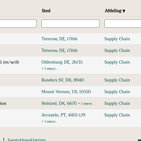
Sted
Afdeling
Teterow, DE, 17166
Supply Chain
Teterow, DE, 17166
Supply Chain
26 (m/w/d)
Oldenburg, DE, 26135
Supply Chain
+ 1 mere…
Randers SV, DK, 8940
Supply Chain
Mount Vernon, US, 10550
Supply Chain
tion
Holsted, DK, 6670
Supply Chain
+ 1 mere…
Arcozelo, PT, 4410-129
Supply Chain
+ 1 mere…
Samtykkeerklæring
Å