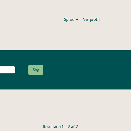
Sprog
Vis profil
Resultater
1 – 7
af
7