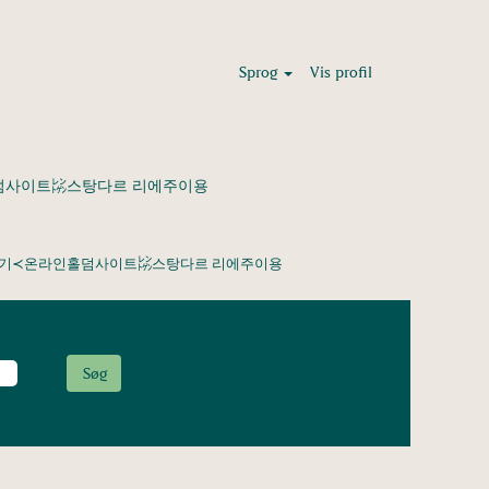
Sprog
Vis profil
인홀덤사이트㍖스탕다르 리에주이용
심한경기≺온라인홀덤사이트㍖스탕다르 리에주이용