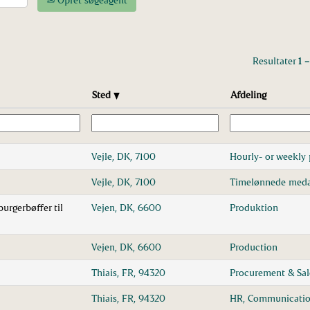
Resultater
1 –
Sted
Afdeling
Vejle, DK, 7100
Hourly- or weekly 
Vejle, DK, 7100
Timelønnede meda
urgerbøffer til
Vejen, DK, 6600
Produktion
Vejen, DK, 6600
Production
Thiais, FR, 94320
Procurement & Sa
Thiais, FR, 94320
HR, Communicatio