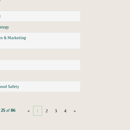
l
ategy
n & Marketing
Food Safety
 25
af
86
«
1
2
3
4
»