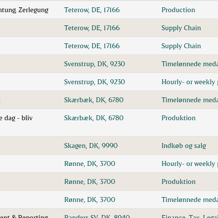
htung, Zerlegung
Teterow, DE, 17166
Production
Teterow, DE, 17166
Supply Chain
Teterow, DE, 17166
Supply Chain
Svenstrup, DK, 9230
Timelønnede meda
Svenstrup, DK, 9230
Hourly- or weekly 
1
Skærbæk, DK, 6780
Timelønnede meda
 dag - bliv
Skærbæk, DK, 6780
Produktion
Skagen, DK, 9990
Indkøb og salg
Rønne, DK, 3700
Hourly- or weekly 
Rønne, DK, 3700
Produktion
Rønne, DK, 3700
Timelønnede meda
ent & Reporting
Randers SV, DK, 8940
Finance, Tax, Lega