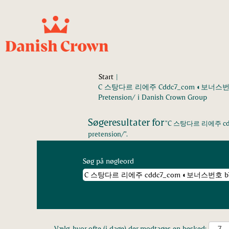
Start
|
C 스탕다르 리에주 Cddc7_com 
(aktuel
Pretension/ i Danish Crown Group
side)
Søgeresultater for
"C 스탕다르 리에주
pretension/".
Søg på nøgleord
Vælg, hvor ofte (i dage) der modtages en besked: