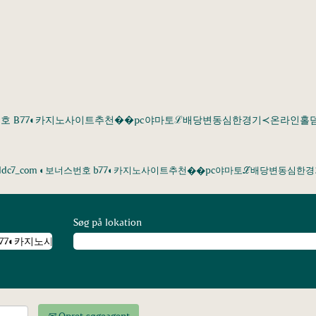
◐보너스번호 B77◐카지노사이트추천��pc야마토ℒ배당변동심한경기≺온라
 cddc7_com ◐보너스번호 b77◐카지노사이트추천��pc야마토ℒ배당변동
Søg på lokation
Opret søgeagent