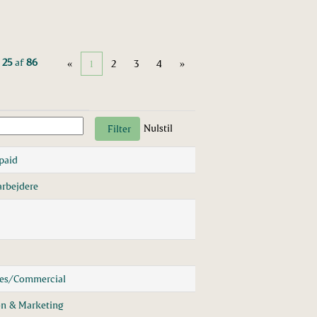
 25
af
86
«
1
2
3
4
»
Nulstil
paid
rbejdere
les/Commercial
n & Marketing