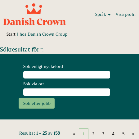
Språk
Visa profil
(aktuell
Start
|
hos Danish Crown Group
sida)
Sökresultat för
"".
Sök enligt nyckelord
Sök via ort
Resultat
1 – 25
av
158
«
1
2
3
4
5
»