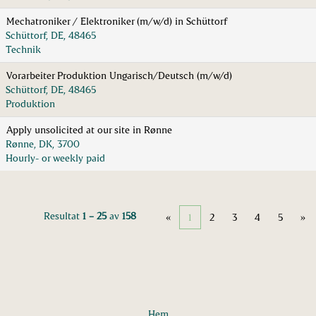
Mechatroniker / Elektroniker (m/w/d) in Schüttorf
Schüttorf, DE, 48465
Technik
Vorarbeiter Produktion Ungarisch/Deutsch (m/w/d)
Schüttorf, DE, 48465
Produktion
Apply unsolicited at our site in Rønne
Rønne, DK, 3700
Hourly- or weekly paid
Resultat
1 – 25
av
158
«
1
2
3
4
5
»
Hem