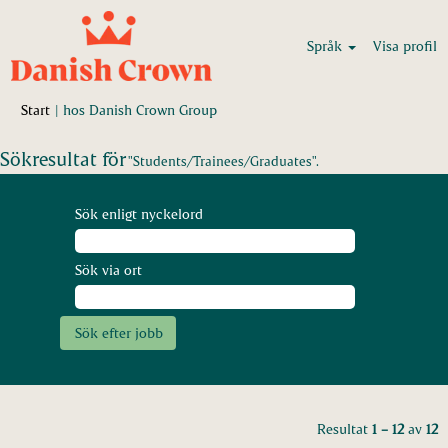
Språk
Visa profil
(aktuell
Start
|
hos Danish Crown Group
sida)
Sökresultat för
"Students/Trainees/Graduates".
Sök enligt nyckelord
Sök via ort
Resultat
1 – 12
av
12