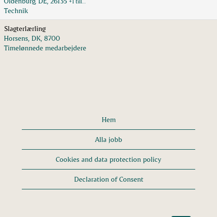
Oldenburg, DE, 26135
+1 till…
Technik
Slagterlærling
Horsens, DK, 8700
Timelønnede medarbejdere
Hem
Alla jobb
Cookies and data protection policy
Declaration of Consent
Ö