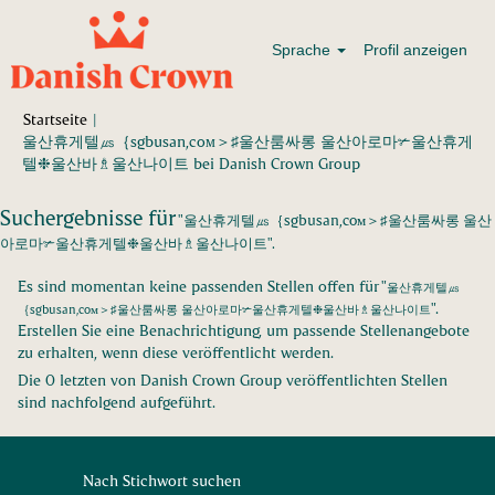
Sprache
Profil anzeigen
Startseite
|
울산휴게텔㎲｛sgbusan,coᴍ＞♯울산룸싸롱 울산아로마✃울산휴게
(aktuelle
텔❉울산바♗울산나이트 bei Danish Crown Group
Seite)
Suchergebnisse für
"울산휴게텔㎲｛sgbusan,coᴍ＞♯울산룸싸롱 울산
아로마✃울산휴게텔❉울산바♗울산나이트".
Es sind momentan keine passenden Stellen offen für "
울산휴게텔㎲
".
｛sgbusan,coᴍ＞♯울산룸싸롱 울산아로마✃울산휴게텔❉울산바♗울산나이트
Erstellen Sie eine Benachrichtigung, um passende Stellenangebote
zu erhalten, wenn diese veröffentlicht werden.
Die 0 letzten von Danish Crown Group veröffentlichten Stellen
sind nachfolgend aufgeführt.
Nach Stichwort suchen