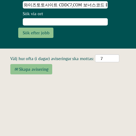
Sök via ort
Välj hur ofta (i dagar) aviseringar ska mottas:
Skapa avisering