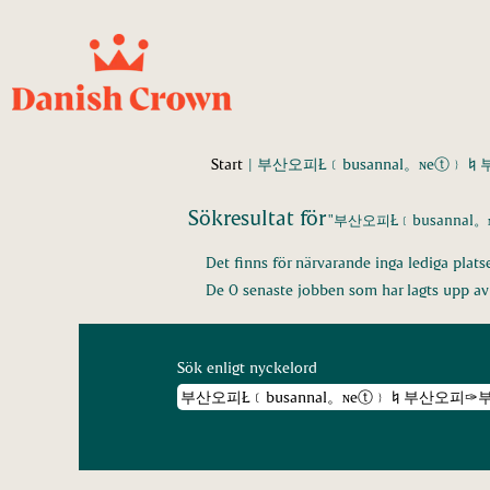
Start
|
부산오피Ł﹝busannal。ɴeⓣ﹜♮
Sökresultat för
"부산오피Ł﹝busann
Det finns för närvarande inga lediga plats
De 0 senaste jobben som har lagts upp a
Sök enligt nyckelord