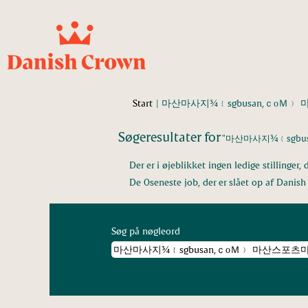
Start
|
마산마사지¾﹛sgbusan,ｃᴏＭ﹚ 
Søgeresultater for
"마산마사지¾﹛sgb
Der er i øjeblikket ingen ledige stillinger, 
De 0seneste job, der er slået op af Danis
Søg på nøgleord