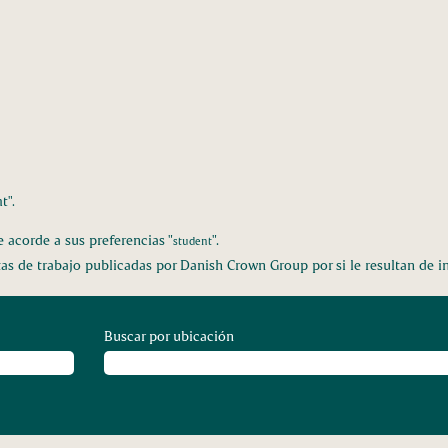
página
ctual)
t".
acorde a sus preferencias "
".
student
tas de trabajo publicadas por Danish Crown Group por si le resultan de in
Buscar por ubicación