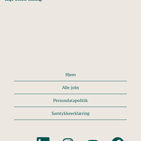
Hjem
Alle jobs
Persondatapolitik
Samtykkeerklæring
Å
Å
Å
Å