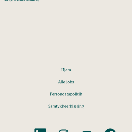
Hjem
Alle jobs
Persondatapolitik
Samtykkeerklæring
Å
Å
Å
Å