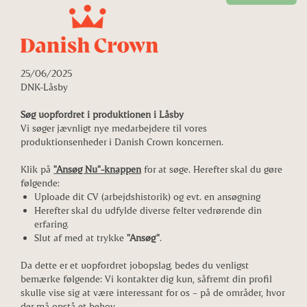
25/06/2025
DNK-Låsby
Søg uopfordret i produktionen i Låsby
Vi søger jævnligt nye medarbejdere til vores
produktionsenheder i Danish Crown koncernen.
Klik på
"Ansøg Nu"-knappen
for at søge. Herefter skal du gøre
følgende:
Uploade dit CV (arbejdshistorik) og evt. en ansøgning
Herefter skal du udfylde diverse felter vedrørende din
erfaring.
Slut af med at trykke
"Ansøg"
.
Da dette er et uopfordret jobopslag, bedes du venligst
bemærke følgende: Vi kontakter dig kun, såfremt din profil
skulle vise sig at være interessant for os – på de områder, hvor
der må opstå et behov.