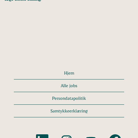
Hjem
Alle jobs
Persondatapolitik
Samtykkeerklæring
Å
Å
Å
Å