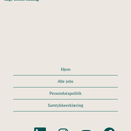
Hjem
Alle jobs
Persondatapolitik
Samtykkeerklæring
Å
Å
Å
Å