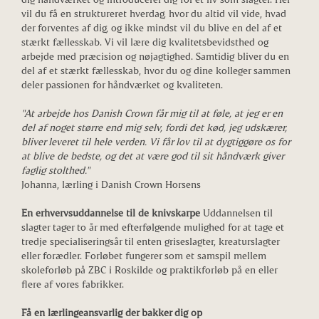
vil du få en struktureret hverdag, hvor du altid vil vide, hvad
der forventes af dig, og ikke mindst vil du blive en del af et
stærkt fællesskab. Vi vil lære dig kvalitetsbevidsthed og
arbejde med præcision og nøjagtighed. Samtidig bliver du en
del af et stærkt fællesskab, hvor du og dine kolleger sammen
deler passionen for håndværket og kvaliteten.
"At arbejde hos Danish Crown får mig til at føle, at jeg er en
del af noget større end mig selv, fordi det kød, jeg udskærer,
bliver leveret til hele verden. Vi får lov til at dygtiggøre os for
at blive de bedste, og det at være god til sit håndværk giver
faglig stolthed."
Johanna, lærling i Danish Crown Horsens
En erhvervsuddannelse til de knivskarpe
Uddannelsen til
slagter tager to år med efterfølgende mulighed for at tage et
tredje specialiseringsår til enten griseslagter, kreaturslagter
eller forædler. Forløbet fungerer som et samspil mellem
skoleforløb på ZBC i Roskilde og praktikforløb på en eller
flere af vores fabrikker.
Få en lærlingeansvarlig der bakker dig op