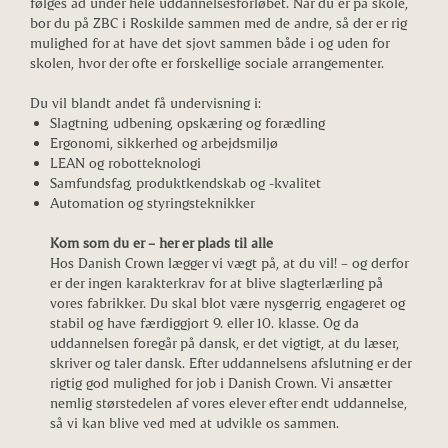
følges ad under hele uddannelsesforløbet. Når du er på skole,
bor du på ZBC i Roskilde sammen med de andre, så der er rig
mulighed for at have det sjovt sammen både i og uden for
skolen, hvor der ofte er forskellige sociale arrangementer.
Du vil blandt andet få undervisning i:
Slagtning, udbening, opskæring og forædling
Ergonomi, sikkerhed og arbejdsmiljø
LEAN og robotteknologi
Samfundsfag, produktkendskab og -kvalitet
Automation og styringsteknikker
Kom som du er – her er plads til alle
Hos Danish Crown lægger vi vægt på, at du vil! – og derfor
er der ingen karakterkrav for at blive slagterlærling på
vores fabrikker. Du skal blot være nysgerrig, engageret og
stabil og have færdiggjort 9. eller 10. klasse. Og da
uddannelsen foregår på dansk, er det vigtigt, at du læser,
skriver og taler dansk. Efter uddannelsens afslutning er der
rigtig god mulighed for job i Danish Crown. Vi ansætter
nemlig størstedelen af vores elever efter endt uddannelse,
så vi kan blive ved med at udvikle os sammen.