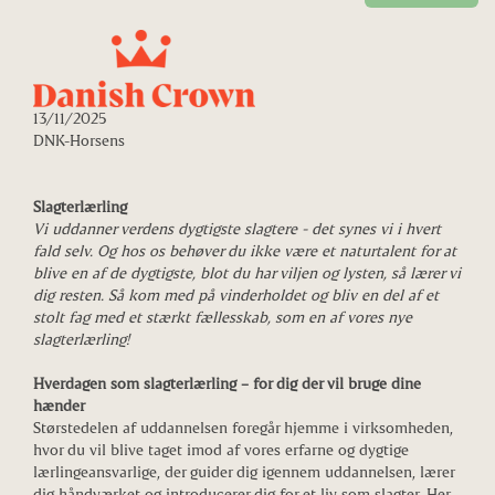
13/11/2025
DNK-Horsens
Slagterlærling
Vi uddanner verdens dygtigste slagtere - det synes vi i hvert
fald selv. Og hos os behøver du ikke være et naturtalent for at
blive en af de dygtigste, blot du har viljen og lysten, så lærer vi
dig resten. Så kom med på vinderholdet og bliv en del af et
stolt fag med et stærkt fællesskab, som en af vores nye
slagterlærling!
Hverdagen som slagterlærling – for dig der vil bruge dine
hænder
Størstedelen af uddannelsen foregår hjemme i virksomheden,
hvor du vil blive taget imod af vores erfarne og dygtige
lærlingeansvarlige, der guider dig igennem uddannelsen, lærer
dig håndværket og introducerer dig for et liv som slagter. Her