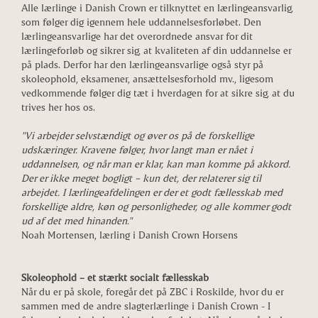
Alle lærlinge i Danish Crown er tilknyttet en lærlingeansvarlig,
som følger dig igennem hele uddannelsesforløbet. Den
lærlingeansvarlige har det overordnede ansvar for dit
lærlingeforløb og sikrer sig, at kvaliteten af din uddannelse er
på plads. Derfor har den lærlingeansvarlige også styr på
skoleophold, eksamener, ansættelsesforhold mv., ligesom
vedkommende følger dig tæt i hverdagen for at sikre sig, at du
trives her hos os.
"Vi arbejder selvstændigt og øver os på de forskellige
udskæringer. Kravene følger, hvor langt man er nået i
uddannelsen, og når man er klar, kan man komme på akkord.
Der er ikke meget bogligt – kun det, der relaterer sig til
arbejdet. I lærlingeafdelingen er der et godt fællesskab med
forskellige aldre, køn og personligheder, og alle kommer godt
ud af det med hinanden."
Noah Mortensen, lærling i Danish Crown Horsens
Skoleophold – et stærkt socialt fællesskab
Når du er på skole, foregår det på ZBC i Roskilde, hvor du er
sammen med de andre slagterlærlinge i Danish Crown - I