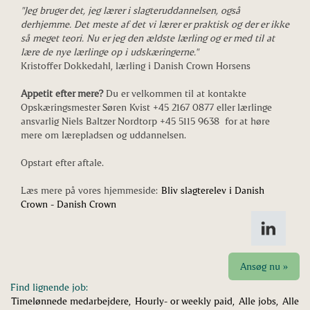
"Jeg bruger det, jeg lærer i slagteruddannelsen, også
derhjemme. Det meste af det vi lærer er praktisk og der er ikke
så meget teori. Nu er jeg den ældste lærling og er med til at
lære de nye lærlinge op i udskæringerne."
Kristoffer Dokkedahl, lærling i Danish Crown Horsens
Appetit efter mere?
Du er velkommen til at kontakte
Opskæringsmester Søren Kvist +45 2167 0877 eller lærlinge
ansvarlig Niels Baltzer Nordtorp +45 5115 9638 for at høre
mere om lærepladsen og uddannelsen.
Opstart efter aftale.
Læs mere på vores hjemmeside:
Bliv slagterelev i Danish
Crown - Danish Crown
Ansøg nu »
Find lignende job:
Timelønnede medarbejdere,
Hourly- or weekly paid,
Alle jobs,
Alle