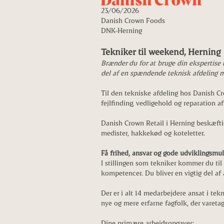
23/06/2026
Danish Crown Foods
DNK-Herning
Tekniker til weekend, Herning
Brænder du for at bruge din ekspertise 
del af en spændende teknisk afdeling m
Til den tekniske afdeling hos Danish Cr
fejlfinding, vedligehold og reparation 
Danish Crown Retail i Herning beskæftig
medister, hakkekød og koteletter.
Få frihed, ansvar og gode udviklingsmu
I stillingen som tekniker kommer du til
kompetencer. Du bliver en vigtig del af 
Der er i alt 14 medarbejdere ansat i tek
nye og mere erfarne fagfolk, der vareta
Dine primære arbejdsopgaver: