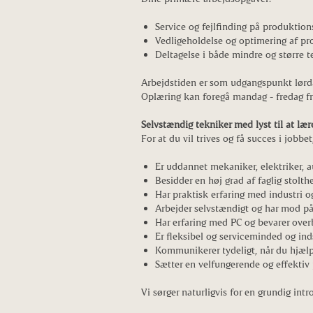
Service og fejlfinding på produktio
Vedligeholdelse og optimering af pr
Deltagelse i både mindre og større t
Arbejdstiden er som udgangspunkt lørdag
Oplæring kan foregå mandag - fredag fra
Selvstændig tekniker med lyst til at lær
For at du vil trives og få succes i jobbet,
Er uddannet mekaniker, elektriker, 
Besidder en høj grad af faglig stolth
Har praktisk erfaring med industri o
Arbejder selvstændigt og har mod på
Har erfaring med PC og bevarer over
Er fleksibel og serviceminded og inds
Kommunikerer tydeligt, når du hjælp
Sætter en velfungerende og effektiv
Vi sørger naturligvis for en grundig int