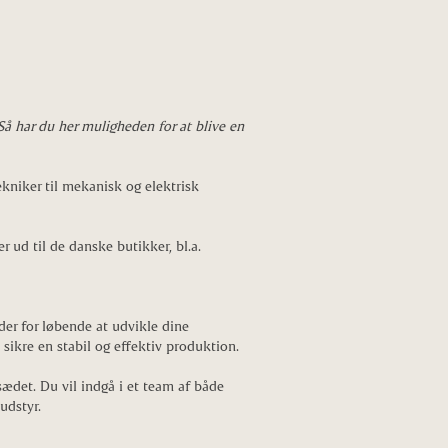
Så har du her muligheden for at blive en
ekniker til mekanisk og elektrisk
 ud til de danske butikker, bl.a.
er for løbende at udvikle dine
sikre en stabil og effektiv produktion.
jsædet. Du vil indgå i et team af både
sudstyr.