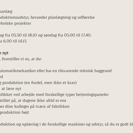
nsanlæg
oduktionsudstyr, herunder planlægning og udførelse
ekniske projekter
 fra 05.50 til 18.10 og søndag fra 05.00 til 17.40.
 6.00 til 14.15
e nyt
 forestiller vi os, at du:
automatikmekaniker eller har en tilsvarende teknisk baggrund
ed
g produktion (en fordel, men ikke et krav)
 at lære nyt
blikket ved arbejde med forskellige typer betjeningspaneler
tillet på, at dagene ikke altid er ens
er dine kolleger på tværs af fabrikken
 produktion højt
roduktion og oplæring i de forskellige maskiner og udstyr, så du er godt k