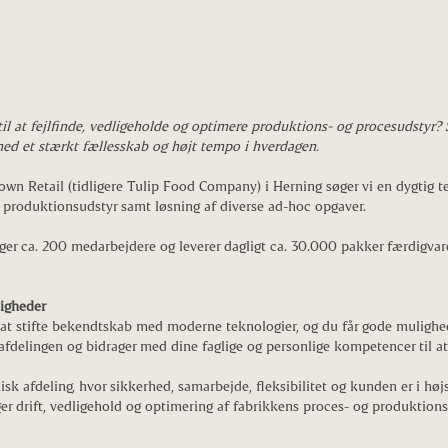
til at fejlfinde, vedligeholde og optimere produktions- og procesudstyr? 
ed et stærkt fællesskab og højt tempo i hverdagen.
own Retail (tidligere Tulip Food Company) i Herning søger vi en dygtig t
af produktionsudstyr samt løsning af diverse ad-hoc opgaver.
er ca. 200 medarbejdere og leverer dagligt ca. 30.000 pakker færdigvarer
ligheder
 at stifte bekendtskab med moderne teknologier, og du får gode mulighed
afdelingen og bidrager med dine faglige og personlige kompetencer til at 
nisk afdeling, hvor sikkerhed, samarbejde, fleksibilitet og kunden er i hø
ger drift, vedligehold og optimering af fabrikkens proces- og produktion