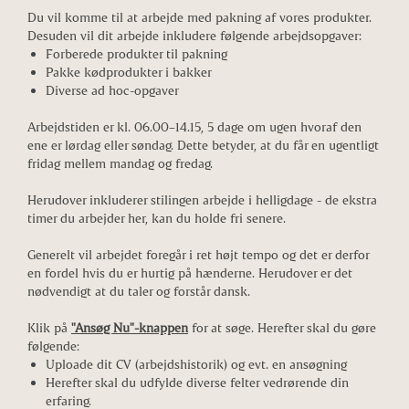
Du vil komme til at arbejde med pakning af vores produkter.
Desuden vil dit arbejde inkludere følgende arbejdsopgaver:
Forberede produkter til pakning
Pakke kødprodukter i bakker
Diverse ad hoc-opgaver
Arbejdstiden er kl. 06.00–14.15, 5 dage om ugen hvoraf den
ene er lørdag eller søndag. Dette betyder, at du får en ugentligt
fridag mellem mandag og fredag.
Herudover inkluderer stilingen arbejde i helligdage - de ekstra
timer du arbejder her, kan du holde fri senere.
Generelt vil arbejdet foregår i ret højt tempo og det er derfor
en fordel hvis du er hurtig på hænderne. Herudover er det
nødvendigt at du taler og forstår dansk.
Klik på
"Ansøg Nu"-knappen
for at søge. Herefter skal du gøre
følgende:
Uploade dit CV (arbejdshistorik) og evt. en ansøgning
Herefter skal du udfylde diverse felter vedrørende din
erfaring.