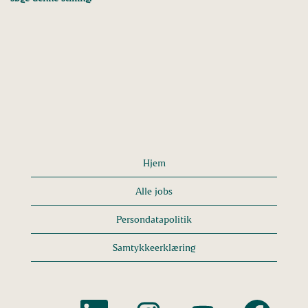
Hjem
Alle jobs
Persondatapolitik
Samtykkeerklæring
Å
Å
Å
Å