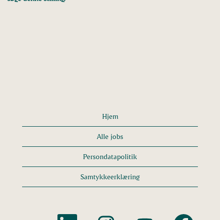
Hjem
Alle jobs
Persondatapolitik
Samtykkeerklæring
Å
Å
Å
Å