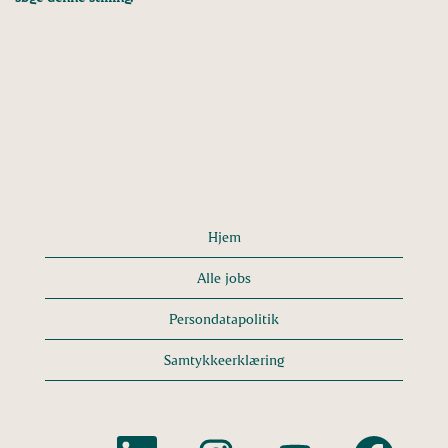
Hjem
Alle jobs
Persondatapolitik
Samtykkeerklæring
Å
Å
Å
Å