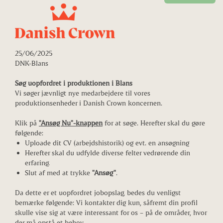
25/06/2025
DNK-Blans
Søg uopfordret i produktionen i Blans
Vi søger jævnligt nye medarbejdere til vores
produktionsenheder i Danish Crown koncernen.
Klik på
"Ansøg Nu"-knappen
for at søge. Herefter skal du gøre
følgende:
Uploade dit CV (arbejdshistorik) og evt. en ansøgning
Herefter skal du udfylde diverse felter vedrørende din
erfaring.
Slut af med at trykke
"Ansøg"
.
Da dette er et uopfordret jobopslag, bedes du venligst
bemærke følgende: Vi kontakter dig kun, såfremt din profil
skulle vise sig at være interessant for os – på de områder, hvor
der må opstå et behov.