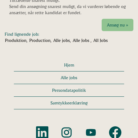
Tiltrædelse snarest muligt.
Send din ansøgning snarest muligt, da vi vurderer løbende og
ansætter, når rette kandidat er fundet.
Ansøg nu »
Find lignende job:
Produktion,
Production,
Alle jobs,
Alle Jobs ,
All Jobs
Hjem
Alle jobs
Persondatapolitik
Samtykkeerklæring
Å
Å
Å
Å
b
b
b
b
n
n
n
n