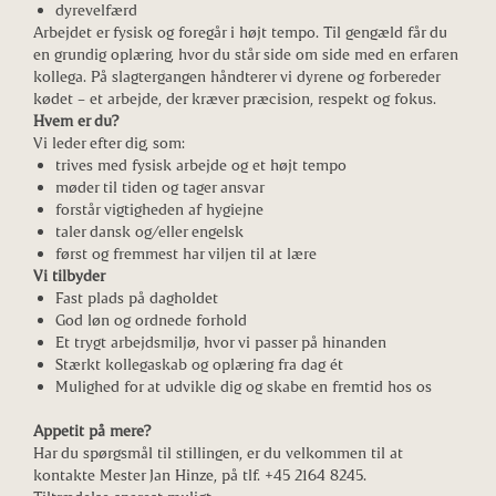
dyrevelfærd
Arbejdet er fysisk og foregår i højt tempo. Til gengæld får du
en grundig oplæring, hvor du står side om side med en erfaren
kollega. På slagtergangen håndterer vi dyrene og forbereder
kødet – et arbejde, der kræver præcision, respekt og fokus.
Hvem er du?
Vi leder efter dig, som:
trives med fysisk arbejde og et højt tempo
møder til tiden og tager ansvar
forstår vigtigheden af hygiejne
taler dansk og/eller engelsk
først og fremmest har viljen til at lære
Vi tilbyder
Fast plads på dagholdet
God løn og ordnede forhold
Et trygt arbejdsmiljø, hvor vi passer på hinanden
Stærkt kollegaskab og oplæring fra dag ét
Mulighed for at udvikle dig og skabe en fremtid hos os
Appetit på mere?
Har du spørgsmål til stillingen, er du velkommen til at
kontakte Mester Jan Hinze, på tlf. +45 2164 8245.