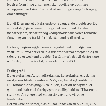
ledelsesform, hvor vi sammen skal udvikle og optimere
anlæggene, med stort fokus på at nedbringe energiforbrug og
omkostninger.
Du vil få en meget afvekslende og spændende arbejdsuge. Du
vil i det daglige komme til indgå i et team med 4 andre
medarbejdere, der drifter og vedligeholder alle vores tekniske
forsyningsanlæg fra kl. 4 til kl. 16. mandag til fredag.
Da forsyningsanlægget kører i døgndrift, vil du indgå i en
vagtturnus, hvor der er tilkald udenfor normal arbejdstid og til
tider også er weekend arbejde (2 x 12 timer), det vil derfor være
en fordel, at du er fra lokalområdet (ca. 0-40 km).
Faglig profil
Du er elektriker, Automatiktekniker, køletekniker e.l., du har
måske kendskab indenfor el, VVS, køl, kedel og ventilation.
Du kommer sandsynligvis fra et job, hvor du har opnået et
godt kendskab med forebyggende vedligehold og IT-baserede
styringer. Ansøgere med elmæssig baggrund vil blive
foretrukket.
Det vil være en fordel, hvis du har kendskab til SAP PM, CTS,