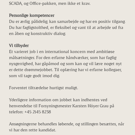
SCADA, og Office-pakken, men ikke et krav.
Personlige kompetencer
Du er ærlig, pålidelig, kan samarbejde og har en positiv tilgang.
Du har fagligstolthed, er fleksibel og vant til at arbejde ud fra
en åben og konstruktiv dialog.
Vi tilbyder
Et varieret job i en international koncern med ambitiøse
målsætninger.
For den erfarne håndværker, som har faglig
nysgerrighed, har gåpåmod og som kan og vil lære noget nyt
er dette drømmejobbet. Til oplæring har vi erfarne kollegaer,
som vil tage godt imod dig.
Forventet tiltrædelse hurtigst muligt.
Yderligere information om jobbet kan indhentes ved
henvendelse til Forsyningsmester Karsten Höyer Grau på
telefon: +45 2145 8238
Ansøgningerne behandles løbende, og stillingen besættes, når
vi har den rette kandidat.