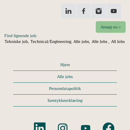
Ansøg nu »
Find lignende job:
Tekniske job,
Technical/Engineering,
Alle jobs,
Alle Jobs ,
All Jobs
Hjem
Alle jobs
Persondatapolitik
Samtykkeerklæring
Å
Å
Å
Å
b
b
b
b