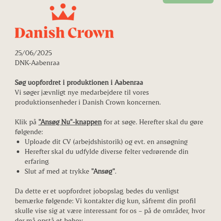
25/06/2025
DNK-Aabenraa
Søg uopfordret i produktionen i Aabenraa
Vi søger jævnligt nye medarbejdere til vores
produktionsenheder i Danish Crown koncernen.
Klik på
"Ansøg Nu"-knappen
for at søge. Herefter skal du gøre
følgende:
Uploade dit CV (arbejdshistorik) og evt. en ansøgning
Herefter skal du udfylde diverse felter vedrørende din
erfaring.
Slut af med at trykke
"Ansøg"
.
Da dette er et uopfordret jobopslag, bedes du venligst
bemærke følgende: Vi kontakter dig kun, såfremt din profil
skulle vise sig at være interessant for os – på de områder, hvor
der må opstå et behov.