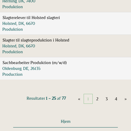
Herning, DK, 7400
Produktion
Slagterelever til Holsted slagteri
Holsted, DK, 6670
Produktion
Slagter til slagteproduktion i Holsted
Holsted, DK, 6670
Produktion
Sachbearbeiter Produktion (m/w/d)
Oldenburg, DE, 26135
Production
Resultater
1 – 25
af
77
«
1
2
3
4
»
Hjem