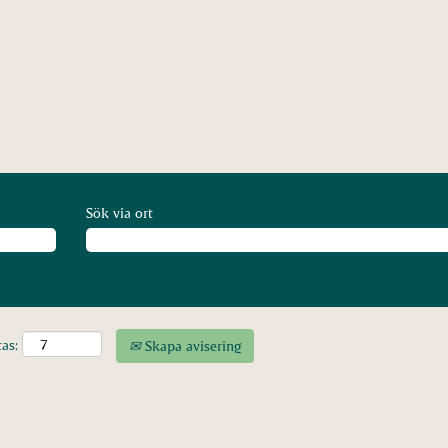
Sök via ort
tas:
Skapa avisering