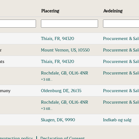
Placering
Avdelning
Thiais, FR, 94320
Procurement & Sa
r
Mount Vernon, US, 10550
Procurement & Sa
nts
Thiais, FR, 94320
Procurement & Sa
Rochdale, GB, OL16 4NR
Procurement & Sa
+3 till…
ermany
Oldenburg, DE, 26135
Procurement & Sa
Rochdale, GB, OL16 4NR
Procurement & Sa
+3 till…
Skagen, DK, 9990
Indkøb og salg
protection policy
Declaration of Consent