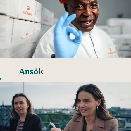
Ansök
spontant
till
produktionen
Danish Crown har
fabriker och
slakterier över hela
Danmark samt