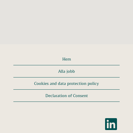
Vi söker
kontinuerligt
ambitiösa och
passionerade
studenter att
ansluta sig till vår
organisation.
Hem
Se våra lediga
studenttjänster
Alla jobb
Cookies and data protection policy
Declaration of Consent
Ö
p
p
n