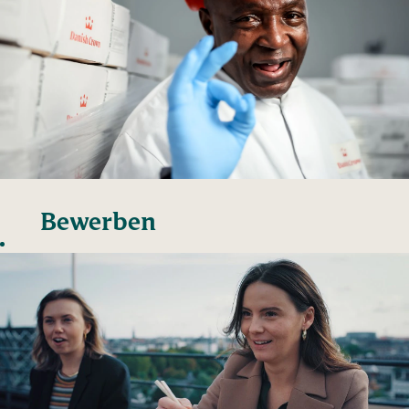
Bewerben
Sie sich
initiativ
für die
Produktion
Danish Crown
verfügt über