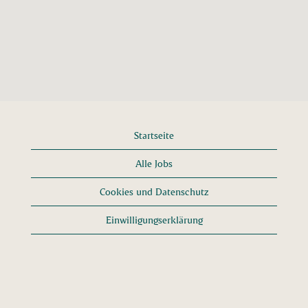
peppen Sie Ihren
Lebenslauf mit den
Fähigkeiten einer
internationalen
Organisation auf.
Wir sind ständig auf
der Suche nach
ehrgeizigen und
Startseite
leidenschaftlichen
Studenten, die sich
Alle Jobs
unserer
Organisation
Cookies und Datenschutz
anschließen
möchten.
Einwilligungserklärung
Sehen Sie sich
die aktuellen
Angebote für
Studierende an